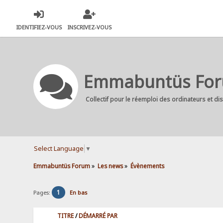
IDENTIFIEZ-VOUS
INSCRIVEZ-VOUS
Emmabuntüs Fo
Collectif pour le réemploi des ordinateurs et di
Select Language
▼
Emmabuntüs Forum
»
Les news
»
Évènements
1
Pages:
En bas
TITRE
/
DÉMARRÉ PAR