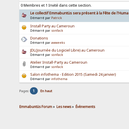
0 Membres et 1 Invité dans cette section.
Le collectif Emmabuntüs sera présent à la Fête de l'Huma
Démarré par
Patrick
Install Party au Cameroun
Démarré par
sonfack
Donations
Démarré par
awweeks
JDL(Journée du Logiciel Libre) au Cameroun
Démarré par
sonfack
Atelier Install-Party au Cameroun
Démarré par
sonfack
Salon infothema - Edition 2015 (Samedi 24 janvier)
Démarré par
infothema
1
Pages:
En haut
Emmabuntüs Forum
»
Les news
»
Évènements