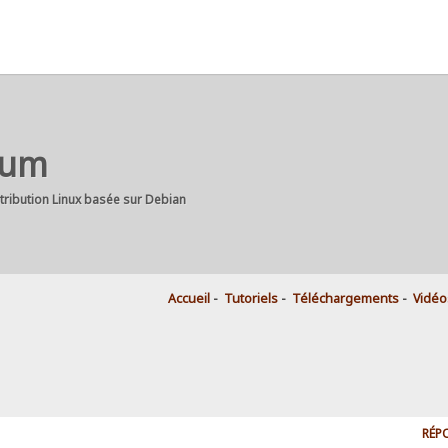
rum
stribution Linux basée sur Debian
Accueil
-
Tutoriels
-
Téléchargements
-
Vidéo
RÉP