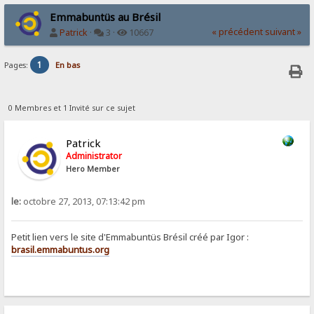
Emmabuntüs au Brésil
« précédent
suivant »
Patrick
·
3 ·
10667
1
Pages:
En bas
0 Membres et 1 Invité sur ce sujet
Patrick
Administrator
Hero Member
le:
octobre 27, 2013, 07:13:42 pm
Petit lien vers le site d'Emmabuntüs Brésil créé par Igor :
brasil.emmabuntus.org