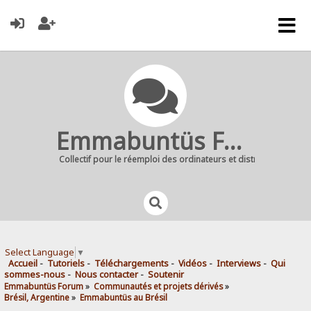
Emmabuntüs Forum
Collectif pour le réemploi des ordinateurs et distribution Linu
Select Language
▼
Accueil
-
Tutoriels
-
Téléchargements
-
Vidéos
-
Interviews
-
Qui
sommes-nous
-
Nous contacter
-
Soutenir
Emmabuntüs Forum
»
Communautés et projets dérivés
»
Brésil, Argentine
»
Emmabuntüs au Brésil