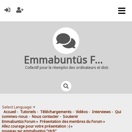
Emmabuntüs Forum
Collectif pour le réemploi des ordinateurs et distribution Linu
Select Language
▼
Accueil
-
Tutoriels
-
Téléchargements
-
Vidéos
-
Interviews
-
Qui
sommes-nous
-
Nous contacter
-
Soutenir
Emmabuntüs Forum
»
Présentation des membres du Forum
»
Allez courage pour votre présentation :-)
»
nouveau sur emmabuntus "ritch"