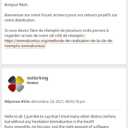
Bonjour Ritch,
Bienvenue sur notre forum, et merci pour vos retours positifs sur
notre distribution.
Si vous devez faire du réemploi de plusieurs ordis pensez à
regarder ce tuto de notre clé USB de réemploi :
https://emmabuntus.org/methode-de-realisation-de-la-cle-de-
reemploi-emmabuntus/
notlurking
Newbie
Réponse #4 le:
décembre 24, 2021, 08:02:18 pm
Hello to all. I just like to say that I tried many other distros before,
but without any hesitation Emmabuntus is the best!!!
Runs smoothly, no hiccups, just the right amount of software,