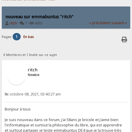
nouveau sur emmabuntus "ritch"
« précédent
suivant »
ritch
·
7 ·
4665
1
Pages:
En bas
0 Membres et 1 Invité sur ce sujet
ritch
Newbie
le:
octobre 08, 2021, 03:40:27 am
Bonjour à tous
Je suis nouveau dans ce forum, j'ai 58ans je bricole et j'aime bien
l'informatique et surtout la philosophie du libre, qui est apprendre
et surtout partager. je teste emmabuntus DE4 que je la trouve très