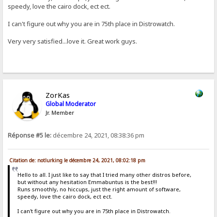
speedy, love the cairo dock, ect ect.
I can't figure out why you are in 75th place in Distrowatch.
Very very satisfied...love it. Great work guys.
ZorKas
Global Moderator
Jr. Member
Réponse #5 le:
décembre 24, 2021, 08:38:36 pm
Citation de: notlurking le décembre 24, 2021, 08:02:18 pm
Hello to all. I just like to say that I tried many other distros before,
but without any hesitation Emmabuntus is the best!!!
Runs smoothly, no hiccups, just the right amount of software,
speedy, love the cairo dock, ect ect.
I can't figure out why you are in 75th place in Distrowatch.