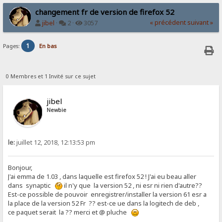
changement fr de version de firefox 52
« précédent
suivant »
jibel
·
2 ·
3057
1
Pages:
En bas
0 Membres et 1 Invité sur ce sujet
jibel
Newbie
le:
juillet 12, 2018, 12:13:53 pm
Bonjour,
J'ai emma de 1.03 , dans laquelle est firefox 52 ! J'ai eu beau aller
dans synaptic
il n'y que la version 52 , ni esr ni rien d'autre??
Est-ce possible de pouvoir enregistrer/installer la version 61 esr a
la place de la version 52 Fr ?? est-ce ue dans la logitech de deb ,
ce paquet serait la ?? merci et @ pluche