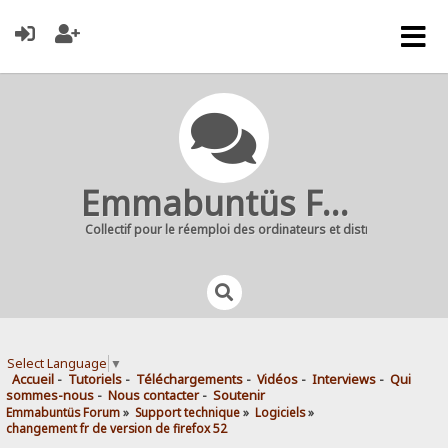
Emmabuntüs Forum
Collectif pour le réemploi des ordinateurs et distribution Linu
Select Language
▼
Accueil
-
Tutoriels
-
Téléchargements
-
Vidéos
-
Interviews
-
Qui
sommes-nous
-
Nous contacter
-
Soutenir
Emmabuntüs Forum
»
Support technique
»
Logiciels
»
changement fr de version de firefox 52