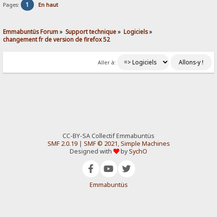
1
Pages:
En haut
Emmabuntüs Forum
»
Support technique
»
Logiciels
»
changement fr de version de firefox 52
Aller à:
CC-BY-SA Collectif Emmabuntüs
SMF 2.0.19
|
SMF © 2021
,
Simple Machines
Designed with
by
SychO
Emmabuntüs