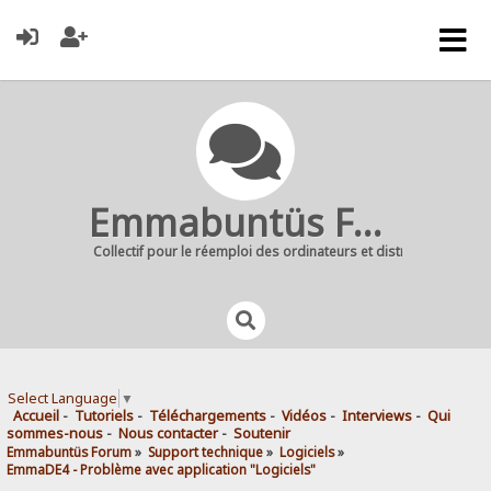
Emmabuntüs Forum
Collectif pour le réemploi des ordinateurs et distribution Linu
Select Language
▼
Accueil
-
Tutoriels
-
Téléchargements
-
Vidéos
-
Interviews
-
Qui
sommes-nous
-
Nous contacter
-
Soutenir
Emmabuntüs Forum
»
Support technique
»
Logiciels
»
EmmaDE4 - Problème avec application "Logiciels"