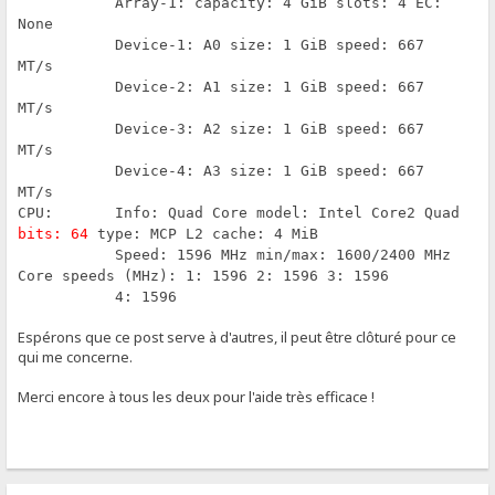
Array-1: capacity: 4 GiB slots: 4 EC:
None
Device-1: A0 size: 1 GiB speed: 667
MT/s
Device-2: A1 size: 1 GiB speed: 667
MT/s
Device-3: A2 size: 1 GiB speed: 667
MT/s
Device-4: A3 size: 1 GiB speed: 667
MT/s
CPU: Info: Quad Core model: Intel Core2 Quad
bits: 64
type: MCP L2 cache: 4 MiB
Speed: 1596 MHz min/max: 1600/2400 MHz
Core speeds (MHz): 1: 1596 2: 1596 3: 1596
4: 1596
Espérons que ce post serve à d'autres, il peut être clôturé pour ce
qui me concerne.
Merci encore à tous les deux pour l'aide très efficace !