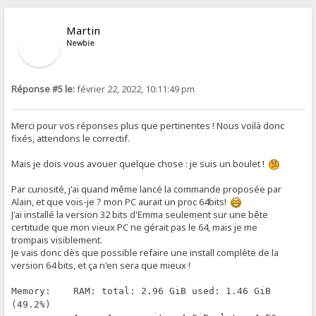
Martin
Newbie
Réponse #5 le:
février 22, 2022, 10:11:49 pm
Merci pour vos réponses plus que pertinentes ! Nous voilà donc
fixés, attendons le correctif.
Mais je dois vous avouer quelque chose : je suis un boulet !
Par curiosité, j'ai quand même lancé la commande proposée par
Alain, et que vois-je ? mon PC aurait un proc 64bits!
J'ai installé la version 32 bits d'Emma seulement sur une bête
certitude que mon vieux PC ne gérait pas le 64, mais je me
trompais visiblement.
Je vais donc dès que possible refaire une install complète de la
version 64 bits, et ça n'en sera que mieux !
Memory: RAM: total: 2.96 GiB used: 1.46 GiB
(49.2%)