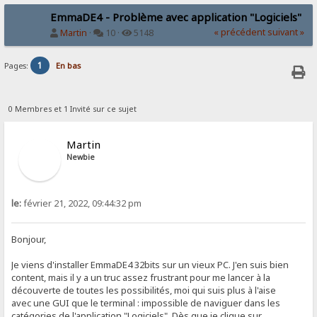
EmmaDE4 - Problème avec application "Logiciels"
« précédent
suivant »
Martin
·
10 ·
5148
1
Pages:
En bas
0 Membres et 1 Invité sur ce sujet
Martin
Newbie
le:
février 21, 2022, 09:44:32 pm
Bonjour,
Je viens d'installer EmmaDE4 32bits sur un vieux PC. J'en suis bien
content, mais il y a un truc assez frustrant pour me lancer à la
découverte de toutes les possibilités, moi qui suis plus à l'aise
avec une GUI que le terminal : impossible de naviguer dans les
catégories de l'application "Logiciels". Dès que je clique sur