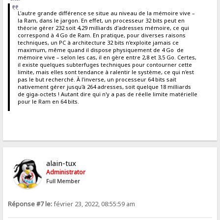
L'autre grande différence se situe au niveau de la mémoire vive –
la Ram, dans le jargon. En effet, un processeur 32 bits peut en
théorie gérer 232 soit 4,29 milliards d'adresses mémoire, ce qui
correspond à 4 Go de Ram. En pratique, pour diverses raisons
techniques, un PC à architecture 32 bits n'exploite jamais ce
maximum, même quand il dispose physiquement de 4 Go de
mémoire vive – selon les cas, il en gère entre 2,8 et 3,5 Go. Certes,
il existe quelques subterfuges techniques pour contourner cette
limite, mais elles sont tendance à ralentir le système, ce qui n'est
pas le but recherché. À l'inverse, un processeur 64 bits sait
nativement gérer jusqu'à 264 adresses, soit quelque 18 milliards
de giga-octets ! Autant dire qui n'y a pas de réelle limite matérielle
pour le Ram en 64 bits.
alain-tux
Administrator
Full Member
Réponse #7 le:
février 23, 2022, 08:55:59 am