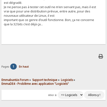
est dégradé.
Je ne pense pas à tester cet outil ne m'en servant pas, mais il est
vrai que pour une distribution prévue, entre autre, pour des
nouveaux utilisateur de Linux, il est
important que ce genre d'outil fonctionne. Bon, ça ne concerne
que la 32 bits c'est déjà ça...
1
Pages:
En haut
Emmabuntüs Forum
»
Support technique
»
Logiciels
»
EmmaDE4 - Problème avec application "Logiciels"
Aller à: